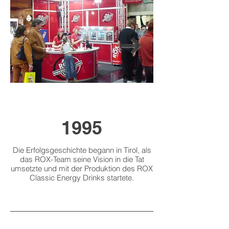
1995
Die Erfolgsgeschichte begann in Tirol, als
Die erste Kooperation
das ROX-Team seine Vision in die Tat
ROX Partnern und Imp
umsetzte und mit der Produktion des ROX
wodurch ROX Energy 
Classic Energy Drinks startete.